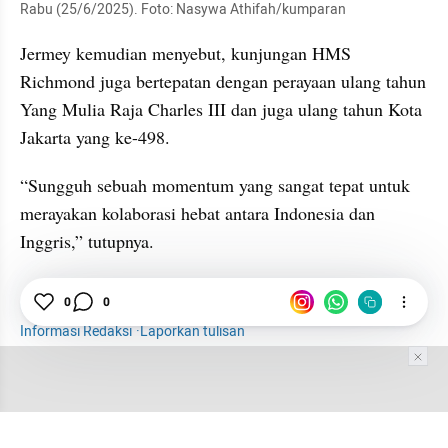
Rabu (25/6/2025). Foto: Nasywa Athifah/kumparan
Jermey kemudian menyebut, kunjungan HMS 
Richmond juga bertepatan dengan perayaan ulang tahun 
Yang Mulia Raja Charles III dan juga ulang tahun Kota 
Jakarta yang ke-498.
“Sungguh sebuah momentum yang sangat tepat untuk 
merayakan kolaborasi hebat antara Indonesia dan 
Inggris,” tutupnya.
Kapal Perang
Inggris
Internasional
0
0
Informasi Redaksi
·
Laporkan tulisan
Tim Editor
Editor Section