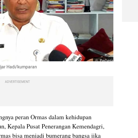
Perbesar
djar Hadi/kumparan
ADVERTISEMENT
gnya peran Ormas dalam kehidupan 
n, Kepala Pusat Penerangan Kemendagri, 
rmas bisa menjadi bumerang bangsa jika 