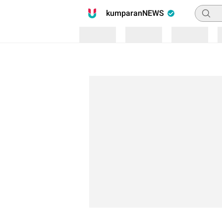
Pencari
kumparanNEWS
Loading
Loading
Loading