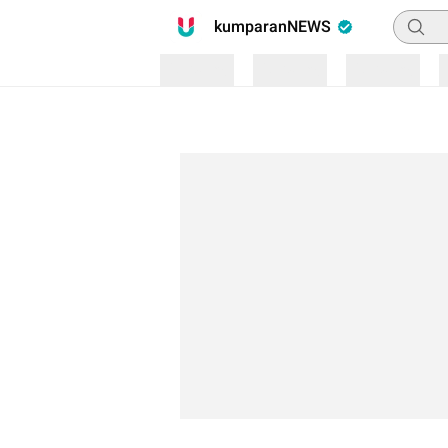
Pencari
kumparanNEWS
Loading
Loading
Loading