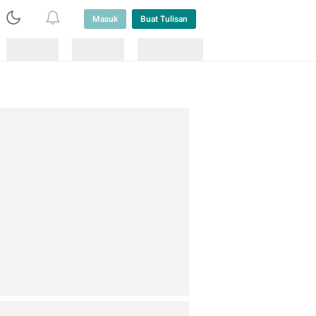
Masuk
Buat Tulisan
Loading
Loading
Lainnya