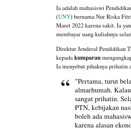
Ia adalah mahasiswi Pendidikan
(
UNY
) bernama Nur Riska Fitr
Maret 2022 karena sakit. Ia yang
membayar uang kuliahnya selam
Direktur Jenderal Pendidikan 
kumparan 
kepada 
mengungkapk
Ia menyebut pihaknya prihatin a
"Pertama, turut be
almarhumah. Kalau b
sangat prihatin. Se
PTN, kebijakan nasi
boleh ada mahasiswa
karena alasan ekono