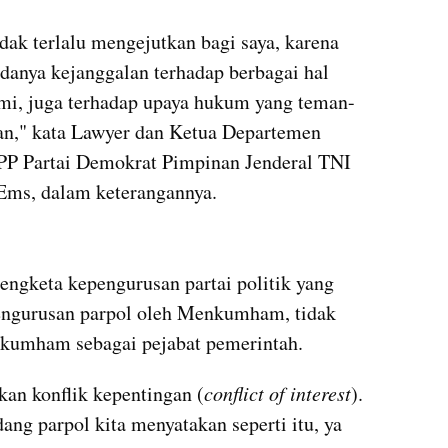
dak terlalu mengejutkan bagi saya, karena 
danya kejanggalan terhadap berbagai hal 
mi, juga terhadap upaya hukum yang teman-
n," kata Lawyer dan Ketua Departemen 
P Partai Demokrat Pimpinan Jenderal TNI 
Ems, dalam keterangannya.
kumparan post embed
ngketa kepengurusan partai politik yang 
engurusan parpol oleh Menkumham, tidak 
nkumham sebagai pejabat pemerintah.
an konflik kepentingan (
conflict of interest
). 
ng parpol kita menyatakan seperti itu, ya 