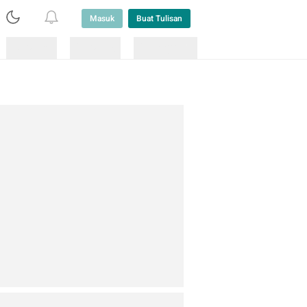
Masuk
Buat Tulisan
Loading
Loading
Lainnya