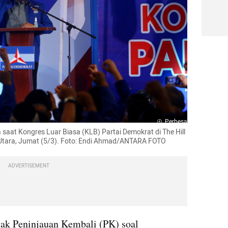
Perbesar
at Kongres Luar Biasa (KLB) Partai Demokrat di The Hill 
a Utara, Jumat (5/3). Foto: Endi Ahmad/ANTARA FOTO 
ADVERTISEMENT
 Peninjauan Kembali (PK) soal 