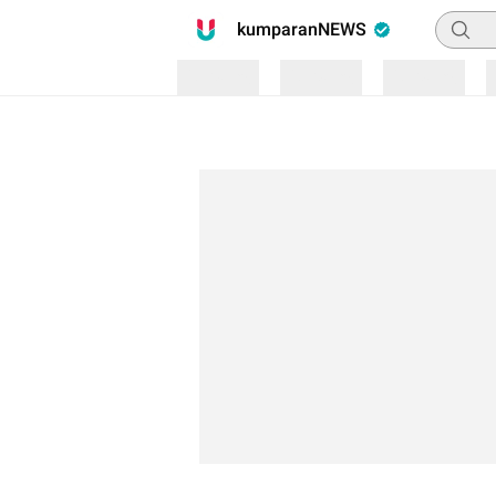
Pencari
kumparanNEWS
Loading
Loading
Loading