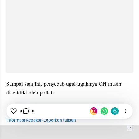
Sampai saat ini, penyebab ugal-ugalanya CH masih 
diselidiki oleh polisi. 
SUV
Kendaraan
PIK
Tewas
News
0
0
Informasi Redaksi
·
Laporkan tulisan
Tim Editor
Editor Section