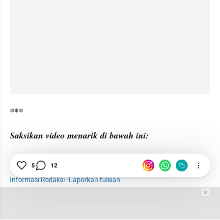
***
Saksikan video menarik di bawah ini:
5
12
Pasar Muamalah
Petisi
Zaim Saidi
Informasi Redaksi
·
Laporkan tulisan
Tim Editor
Editor Section