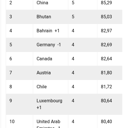
2
China
5
85,29
3
Bhutan
5
85,03
4
Bahrain  +1
4
82,97
5
Germany  -1
4
82,69
6
Canada
4
82,64
7
Austria
4
81,80
8
Chile
4
81,72
9
Luxembourg  
4
80,64
+1
10
United Arab 
4
80,40