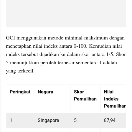
GCI menggunakan metode minimal-maksimum dengan 
menetapkan nilai indeks antara 0-100. Kemudian nilai 
indeks tersebut dijadikan ke dalam skor antara 1-5. Skor 
5 menunjukkan peroleh terbesar sementara 1 adalah 
yang terkecil. 
Table Embed
Menampilkan 10 data dari 180 data
Peringkat
Negara
Skor 
Nilai 
Pemulihan
Indeks 
Pemulihan
1
Singapore
5
87,94