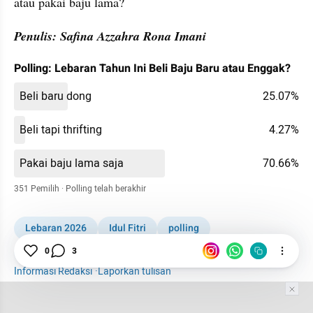
atau pakai baju lama?
Penulis: Safina Azzahra Rona Imani
Polling: Lebaran Tahun Ini Beli Baju Baru atau Enggak?
Beli baru dong
25.07%
Beli tapi thrifting
4.27%
Pakai baju lama saja
70.66%
351 Pemilih 
· 
Polling telah berakhir
Lebaran 2026
Idul Fitri
polling
Polling kumparan
Pakaian
Thrifting
Baju
0
3
Informasi Redaksi
·
Laporkan tulisan
Tim Editor
Editor Section