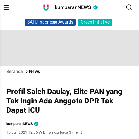
kumparanNEWS
SATU Indonesia Awards
Green Initiative
Beranda
News
Profil Saleh Daulay, Elite PAN yang
Tak Ingin Ada Anggota DPR Tak
Dapat ICU
kumparanNEWS
15 Juli 2021 12:36 WIB
·
waktu baca 3 menit