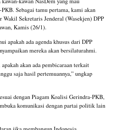
a kawan-kawan NasDem yang mau 
a-PKB. Sebagai tamu pertama, kami akan 
ar Wakil Sekretaris Jenderal (Wasekjen) DPP 
awan, Kamis (26/1).
i apakah ada agenda khusus dari DPP 
nyampaikan mereka akan bersilaturahmi.
i apakah akan ada pembicaraan terkait 
unggu saja hasil pertemuannya,” ungkap 
esuai dengan Piagam Koalisi Gerindra-PKB, 
buka komunikasi dengan partai politik lain 
daran jika membangun Indonesia 