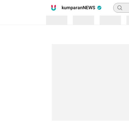
Pencari
kumparanNEWS
Loading
Loading
Loading