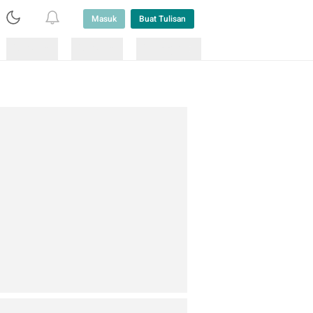
Masuk
Buat Tulisan
Loading
Loading
Lainnya