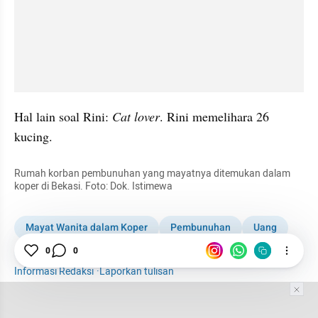
Hal lain soal Rini: 
Cat lover
. Rini memelihara 26 
kucing.
Rumah korban pembunuhan yang mayatnya ditemukan dalam 
koper di Bekasi. Foto: Dok. Istimewa
Mayat Wanita dalam Koper
Pembunuhan
Uang
Polisi
0
0
Informasi Redaksi
·
Laporkan tulisan
Tim Editor
Editor Section