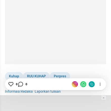
Kuhap
RUU KUHAP
Perpres
Peraturan Pemerintah
0
0
Eddy Hiariej
News
Informasi Redaksi
·
Laporkan tulisan
Tim Editor
Editor Section