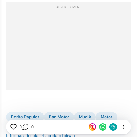
ADVERTISEMENT
kumparan post embed
Berita Populer
Ban Motor
Mudik
Motor
Otomotif
0
0
Informasi Redaksi
·
Laporkan tulisan