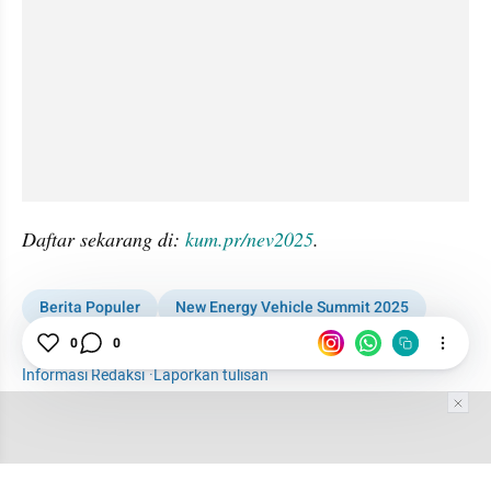
Daftar sekarang di: 
kum.pr/nev2025
.
Berita Populer
New Energy Vehicle Summit 2025
BYD
Maka Cavalry
Motor Listrik
0
0
Informasi Redaksi
·
Laporkan tulisan
Tim Editor
Editor Section