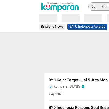
Pencarian
Loading
Loading
Loading
Breaking News
SATU Indonesia Awards
BYD Kejar Target Jual 5 Juta Mobil
kumparanBISNIS
2 Agt 2026
BYD Indonesia Respons Soal Sedan 