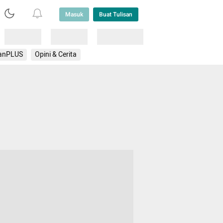
Masuk
Buat Tulisan
Loading
Loading
Lainnya
anPLUS
Opini & Cerita