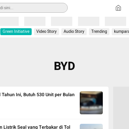
Loading
Loading
Loading
Loading
Loading
Green Initiative
Video Story
Audio Story
Trending
kumpar
BYD
 Tahun Ini, Butuh 530 Unit per Bulan
Listrik Seal yang Terbakar di Tol