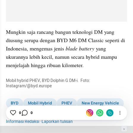
Mungkin saja rancang bangun teknologi DM yang 
diusung serupa dengan BYD M6 DM Classic seperti di 
Indonesia, mengemas jenis 
blade battery
 yang 
ukurannya lebih kecil, namun secara hybrid mampu 
menjelajah hingga ribuan kilometer.
Mobil hybrid PHEV, BYD Dolphin G DM-i.  Foto: 
Instagram/@byd.europe
BYD
Mobil Hybrid
PHEV
New Energy Vehicle
Otomotif
0
0
Informasi Redaksi
·
Laporkan tulisan
Tim Editor