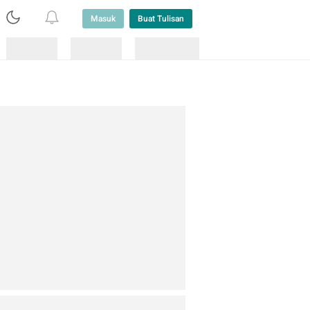
Masuk
Buat Tulisan
Loading
Loading
Lainnya