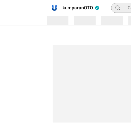
Pencaria
kumparanOTO
Loading
Loading
Loading