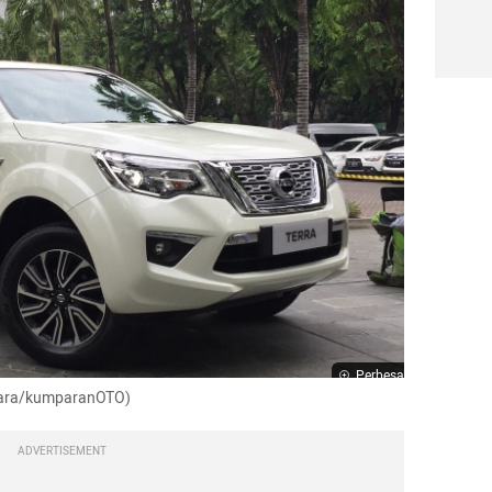
Perbesar
agara/kumparanOTO)
ADVERTISEMENT