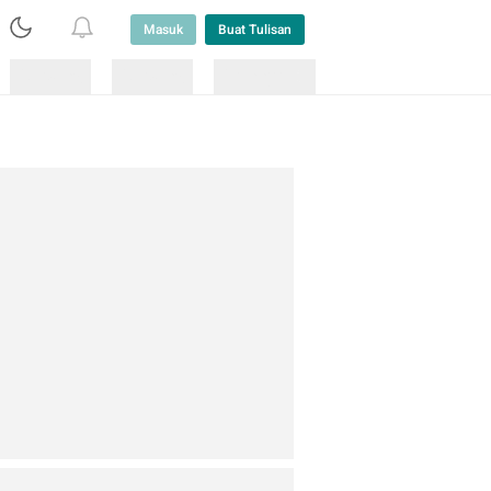
Masuk
Buat Tulisan
Loading
Loading
Lainnya