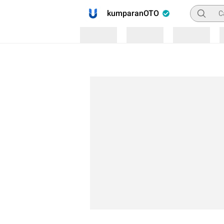
Pencaria
kumparanOTO
Loading
Loading
Loading