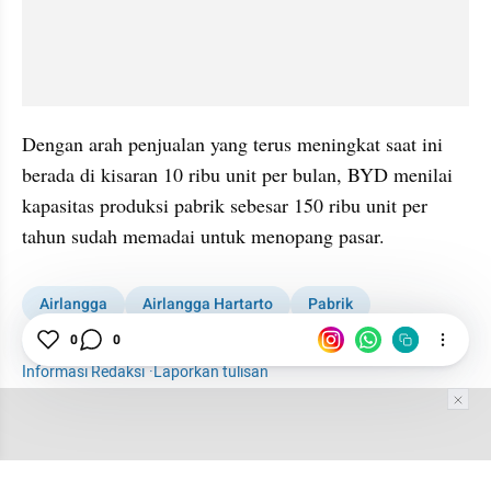
Dengan arah penjualan yang terus meningkat saat ini 
berada di kisaran 10 ribu unit per bulan, BYD menilai 
kapasitas produksi pabrik sebesar 150 ribu unit per 
tahun sudah memadai untuk menopang pasar.
Airlangga
Airlangga Hartarto
Pabrik
Pabrik mobil
BYD
Otomotif
0
0
Informasi Redaksi
·
Laporkan tulisan
Tim Editor
Editor Section