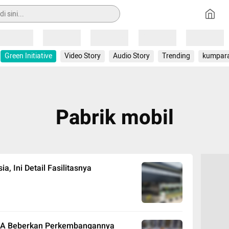
Loading
Loading
Loading
Loading
Loading
Green Initiative
Video Story
Audio Story
Trending
kumpar
Pabrik mobil
, Ini Detail Fasilitasnya
RMA Beberkan Perkembangannya