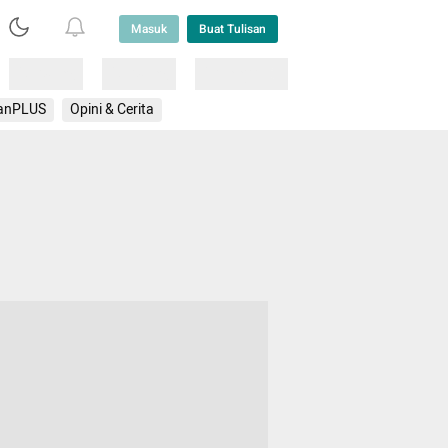
Masuk
Buat Tulisan
Loading
Loading
Lainnya
anPLUS
Opini & Cerita