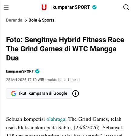
kumparanSPORT
Beranda
Bola & Sports
Foto: Sengitnya Hybrid Fitness Race
The Grind Games di WTC Mangga
Dua
kumparanSPORT
25 Mei 2026 17:10 WIB
·
waktu baca 1 menit
Ikuti kumparan di Google
gallery figure
Sebuah kompetisi 
olahraga
, The Grind Games, telah 
usai dilaksanakan pada Sabtu, (23/6/2026). Sebanyak 
115 tim memperebutkan gelar juara untuk 3 kategori 