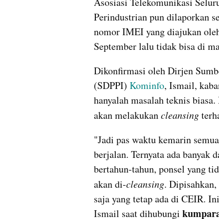
Asosiasi Telekomunikasi Selur
Perindustrian pun dilaporkan s
nomor IMEI yang diajukan oleh 
September lalu tidak bisa di 
Dikonfirmasi oleh Dirjen Sumbe
(
SDPPI
) 
Kominfo
, Ismail, kab
hanyalah masalah teknis biasa
akan melakukan 
cleansing
 ter
"Jadi pas waktu kemarin semua
berjalan. Ternyata ada banyak d
bertahun-tahun, ponsel yang tida
akan di-
cleansing
. Dipisahkan, 
saja yang tetap ada di CEIR. Ini
kumpar
Ismail saat dihubungi 