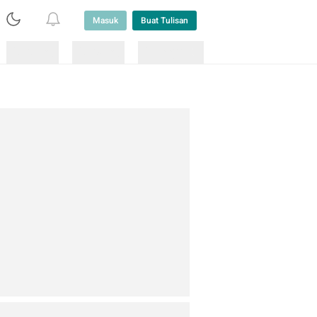
Masuk
Buat Tulisan
Loading
Loading
Lainnya