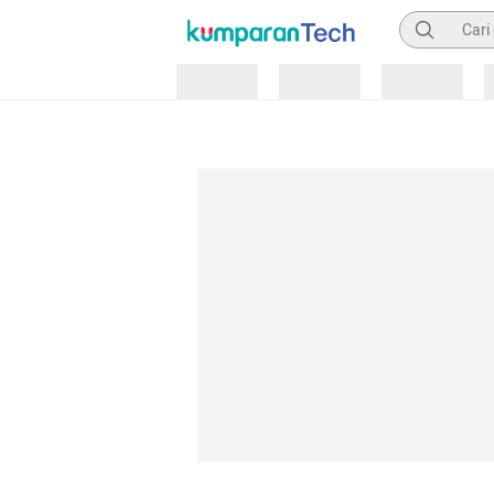
Pencarian
Loading
Loading
Loading