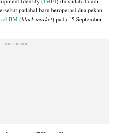
uipment Identity (
IMEI
) itu sudah dalam 
tersebut padahal baru beroperasi dua pekan 
nsel BM
 (
black market
) pada 15 September 
ADVERTISEMENT