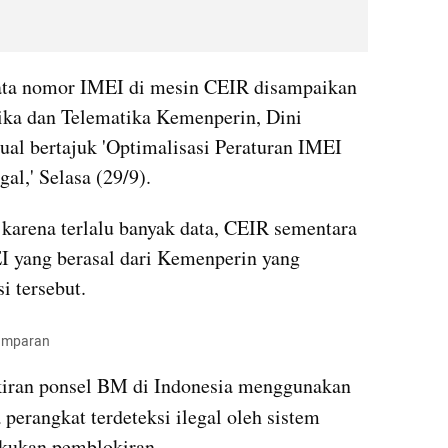
ata nomor IMEI di mesin CEIR disampaikan 
oleh Direktur Industri Elektronika dan Telematika Kemenperin, Dini 
tual bertajuk 'Optimalisasi Peraturan IMEI 
l,' Selasa (29/9).
 karena terlalu banyak data, CEIR sementara 
 yang berasal dari Kemenperin yang 
i tersebut.
umparan
kiran ponsel BM di Indonesia menggunakan 
 perangkat terdeteksi ilegal oleh sistem 
kukan pemblokiran. 