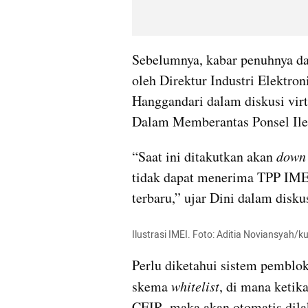
Sebelumnya, kabar penuhnya d
Hanggandari
 dalam diskusi vir
Dalam Memberantas Ponsel Ilega
“Saat ini ditakutkan akan 
down
tidak dapat menerima TPP IMEI
terbaru,” ujar Dini dalam diskus
Ilustrasi IMEI. Foto: Aditia 
Noviansyah
/k
Perlu diketahui sistem pemblo
skema 
whitelist
, di mana ketika
CEIR, maka akan otomatis dila