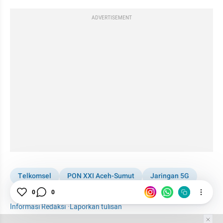
ADVERTISEMENT
Telkomsel
PON XXI Aceh-Sumut
Jaringan 5G
5G
0
0
Informasi Redaksi
·
Laporkan tulisan
Tim Editor