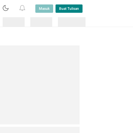
Masuk
Buat Tulisan
Loading
Loading
Lainnya