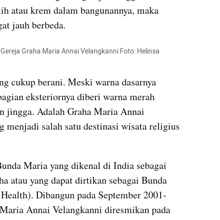
tih atau krem dalam bangunannya, maka 
gat jauh berbeda. 
Gereja Graha Maria 
Annai
Velangkanni
 Foto: 
Helinsa
ng cukup berani. Meski warna dasarnya 
bagian eksteriornya diberi warna merah 
n 
jingga
. Adalah Graha Maria 
Annai
g menjadi salah satu destinasi wisata religius 
Gereja ini didedikasikan pada Bunda Maria yang dikenal di India sebagai 
ha
 atau yang dapat 
dirtikan
 sebagai Bunda 
Health). Dibangun pada September 2001-
 Maria 
Annai
Velangkanni
 diresmikan pada 