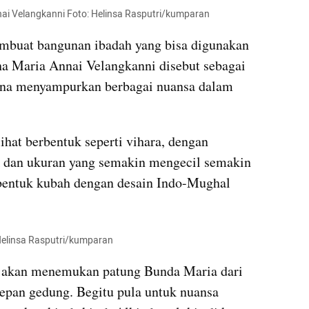
ai
Velangkanni
 Foto: 
Helinsa
Rasputri
/kumparan
embuat bangunan ibadah yang bisa digunakan 
ha Maria 
Annai
Velangkanni
 disebut sebagai 
na 
menyampurkan
 berbagai nuansa dalam 
lihat berbentuk seperti vihara, dengan 
 dan ukuran yang semakin mengecil semakin 
rbentuk kubah dengan desain Indo-Mughal 
elinsa
Rasputri
/kumparan
 akan menemukan patung Bunda Maria dari 
depan gedung. Begitu pula untuk nuansa 