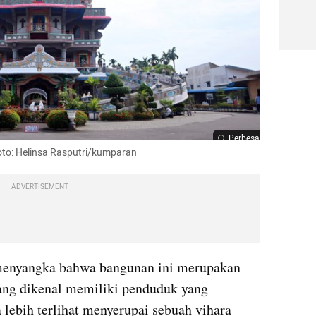
Perbesar
oto: 
Helinsa
Rasputri
/kumparan
ADVERTISEMENT
 menyangka bahwa bangunan ini merupakan 
ang dikenal memiliki penduduk yang 
lebih terlihat menyerupai sebuah vihara 