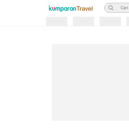
Pencarian
Loading
Loading
Loading