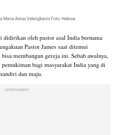
ha Maria 
Annai
Velangkanni
 Foto: 
Helinsa
i
 didirikan oleh pastor asal India bernama 
. Menurut pengakuan Pastor James saat ditemui 
a bisa membangun gereja ini. Sebab awalnya, 
tanah tersebut hendak dijadikan pemukiman bagi masyarakat India yang di 
mandiri dan maju. 
ADVERTISEMENT