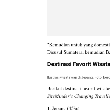
"Kemudian untuk yang domestik s
Disusul Sumatera, kemudian Bal
Destinasi Favorit Wisa
Ilustrasi wisatawan di Jepang. Foto: be
SiteMinder’s Changing Travell
Jepang (45%)