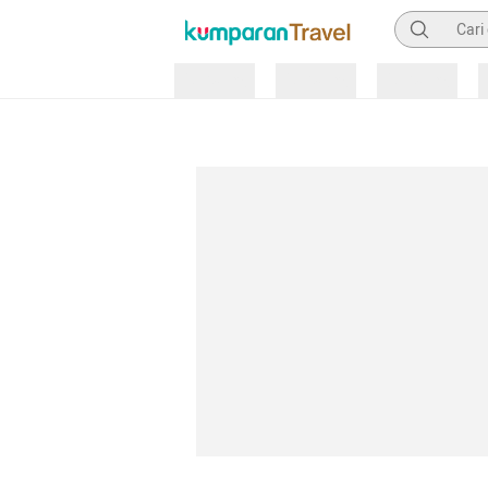
Pencarian
Loading
Loading
Loading