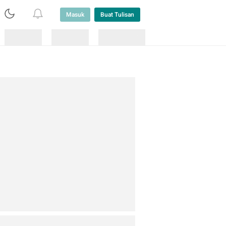
Masuk
Buat Tulisan
Loading
Loading
Lainnya