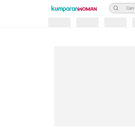
Pencarian
Loading
Loading
Loading