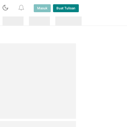
Masuk
Buat Tulisan
Loading
Loading
Lainnya