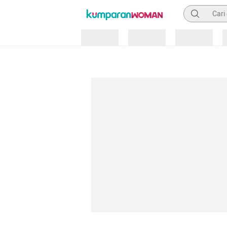
Pencarian
Loading
Loading
Loading