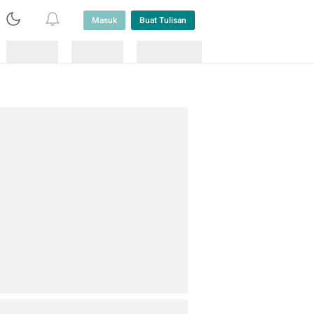
Masuk
Buat Tulisan
Loading
Loading
Lainnya