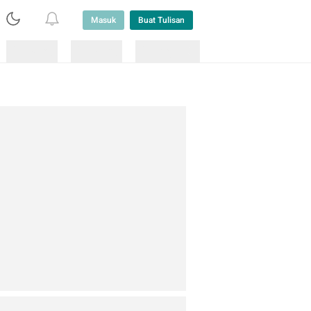
Masuk
Buat Tulisan
Loading
Loading
Lainnya