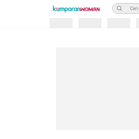
Pencarian
Loading
Loading
Loading