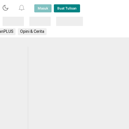
Masuk
Buat Tulisan
Loading
Loading
Lainnya
anPLUS
Opini & Cerita