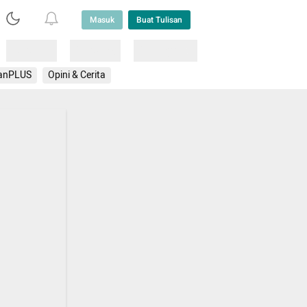
Masuk
Buat Tulisan
Loading
Loading
Lainnya
anPLUS
Opini & Cerita