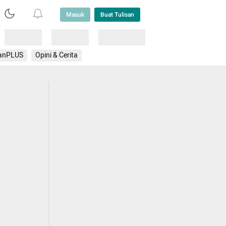
Masuk
Buat Tulisan
Loading
Loading
Lainnya
anPLUS
Opini & Cerita