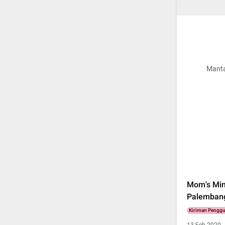
Manta
Mom's Mi
Palemban
Kiriman Pengg