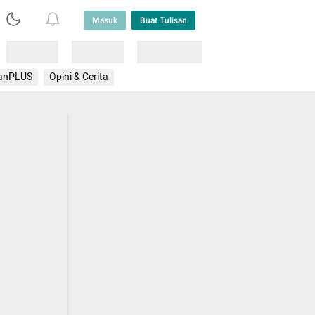
Masuk
Buat Tulisan
Loading
Loading
Lainnya
anPLUS
Opini & Cerita