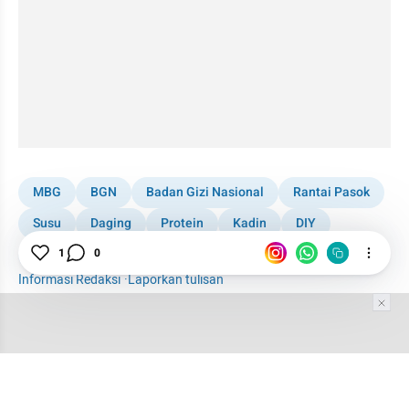
MBG
BGN
Badan Gizi Nasional
Rantai Pasok
Susu
Daging
Protein
Kadin
DIY
Malaysia
1
0
Informasi Redaksi
·
Laporkan tulisan
Tim Editor
Editor Section