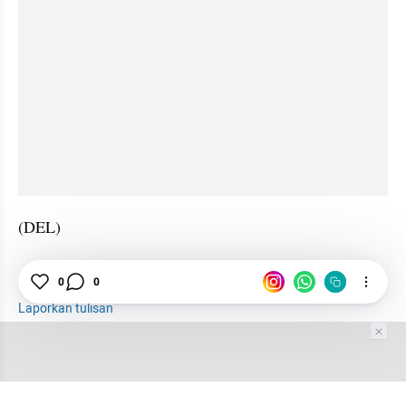
(DEL)
0
0
Produktivitas
Bisnis
Pabrik
Laporkan tulisan
Tim Editor
Editor Section