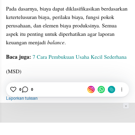
Pada dasarnya, biaya dapat diklasifikasikan berdasarkan 
ketertelusuran biaya, perilaku biaya, fungsi pokok 
perusahaan, dan elemen biaya produksinya. Semua 
aspek itu penting untuk diperhatikan agar laporan 
keuangan menjadi 
balance
.
Baca juga:
7 Cara Pembukuan Usaha Kecil Sederhana
(MSD)
akuntansi
Perusahaan
Keuangan
Indepth
0
0
Laporkan tulisan
Tim Editor
Editor Section