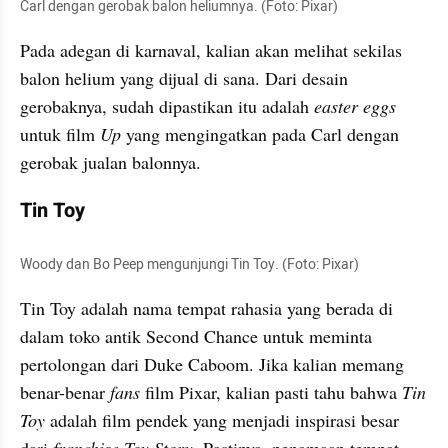
Carl dengan gerobak balon 
heliumnya
. (Foto: Pixar)
Pada adegan di karnaval, kalian akan melihat sekilas 
balon 
helium
 yang dijual di sana. Dari desain 
gerobaknya, sudah dipastikan itu adalah 
easter 
eggs
untuk film 
Up 
yang mengingatkan 
pada
Carl
 dengan 
gerobak jualan 
balonnya
.
Tin Toy
Woody dan 
Bo
 Peep mengunjungi 
Tin
Toy
. (Foto: Pixar)
Tin Toy adalah nama tempat rahasia yang berada di 
dalam toko antik Second Chance untuk meminta 
pertolongan dari Duke 
Caboom
. Jika kalian memang 
benar-benar 
fans
 film Pixar, kalian pasti tahu bahwa 
Tin
Toy 
adalah film pendek yang menjadi inspirasi besar 
dari 
franchise Toy Story
. Pastinya, penamaan tempat 