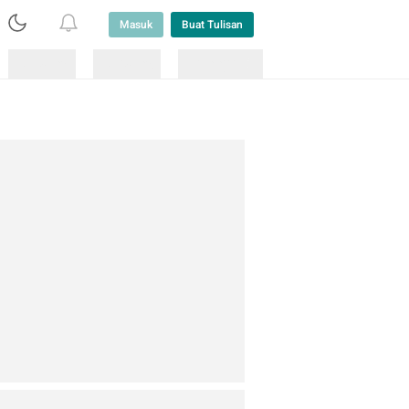
Masuk
Buat Tulisan
Loading
Loading
Lainnya