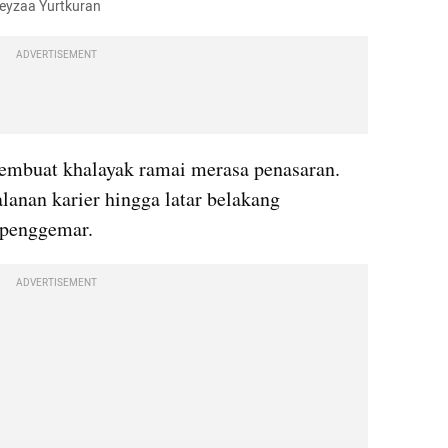
/Beyzaa Yurtkuran
ADVERTISEMENT
membuat khalayak ramai merasa penasaran. 
alanan karier hingga latar belakang 
 penggemar.
ADVERTISEMENT