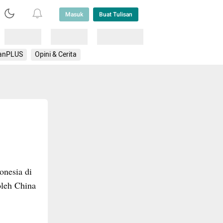
Masuk
Buat Tulisan
Loading
Loading
Lainnya
anPLUS
Opini & Cerita
onesia di
oleh China