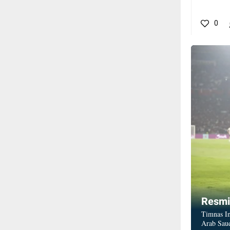
0
Resmi Lol
Resmi
Timnas In
Arab Saud