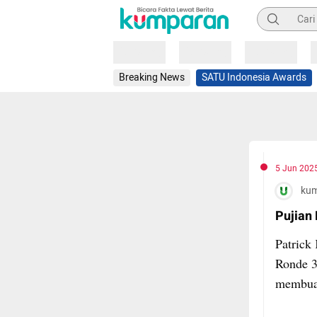
Pencarian
Loading
Loading
Loading
Breaking News
SATU Indonesia Awards
5 Jun 202
ku
Pujian 
Patrick
Ronde 3
membuat