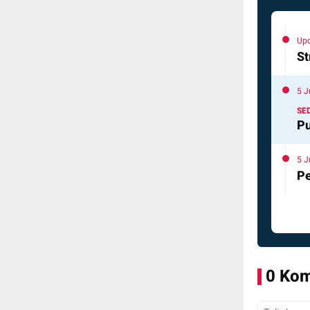
Upd
St
5 J
SE
Pu
5 J
Pe
0 Kom
Tulis Kom