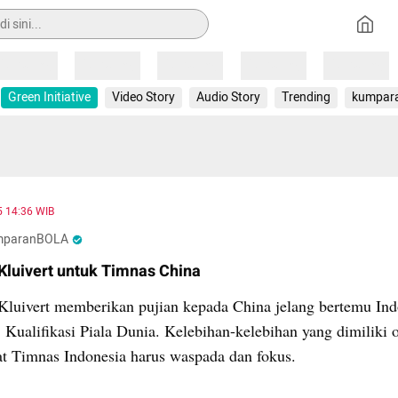
Loading
Loading
Loading
Loading
Loading
Green Initiative
Video Story
Audio Story
Trending
kumpar
5 14:36 WIB
mparanBOLA
Kluivert untuk Timnas China
 Kluivert memberikan pujian kepada China jelang bertemu Ind
 Kualifikasi Piala Dunia. Kelebihan-kelebihan yang dimiliki 
 Timnas Indonesia harus waspada dan fokus.