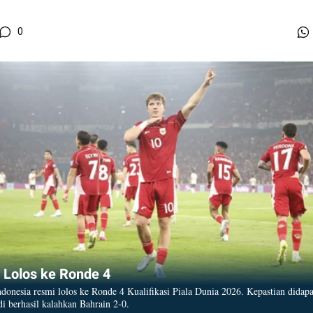
0
os ke Ronde 4
 Lolos ke Ronde 4
donesia resmi lolos ke Ronde 4 Kualifikasi Piala Dunia 2026. Kepastian didapa
i berhasil kalahkan Bahrain 2-0.