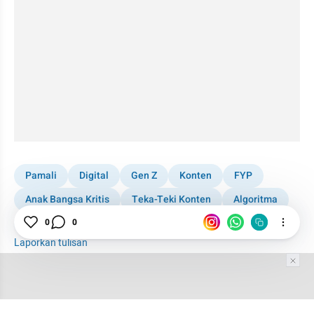
Pamali
Digital
Gen Z
Konten
FYP
Anak Bangsa Kritis
Teka-Teki Konten
Algoritma
Masakan
0
0
Laporkan tulisan
Tim Editor
Editor Section