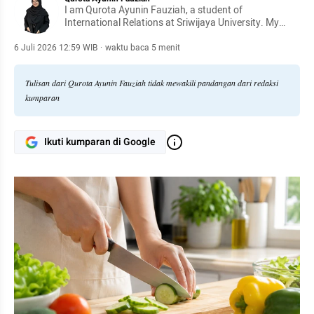
I am Qurota Ayunin Fauziah, a student of
International Relations at Sriwijaya University. My
interests include diplomacy, global issues, everyday
problems and international relations.
6 Juli 2026 12:59 WIB
·
waktu baca 5 menit
Tulisan dari Qurota Ayunin Fauziah tidak mewakili pandangan dari redaksi
kumparan
Ikuti kumparan di Google