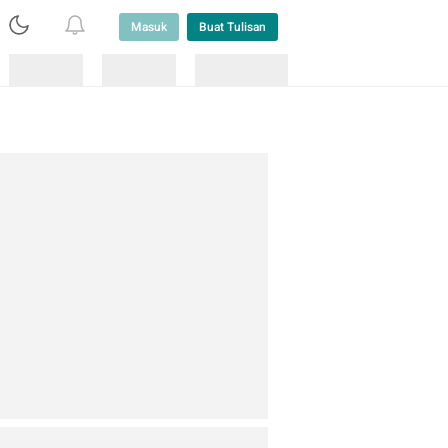
Masuk
Buat Tulisan
Loading
Loading
Lainnya