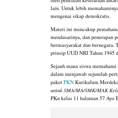
oleh penilaian kesetaraan antara
lain. Untuk lebih memahaminya
mengenai sikap demokratis.
Materi ini mencakup pemahaman
mendasarinya, dan penerapan p
bermasyarakat dan bernegara. T
prinsip UUD NRI Tahun 1945 d
Sejauh mana siswa memahami ma
dalam menjawab sejumlah perta
paket 
PKN
 Kurikulum Merdeka
untuk SMA/MA/SMK/MAK Kela
PKn kelas 11 halaman 57 Ayo Ber