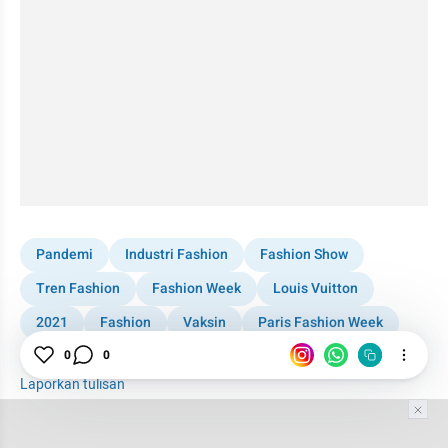
Pandemi
Industri Fashion
Fashion Show
Tren Fashion
Fashion Week
Louis Vuitton
2021
Fashion
Vaksin
Paris Fashion Week
Fashion Designer
Dior
Prada
0
0
Laporkan tulisan
Tim Editor
Editor Section