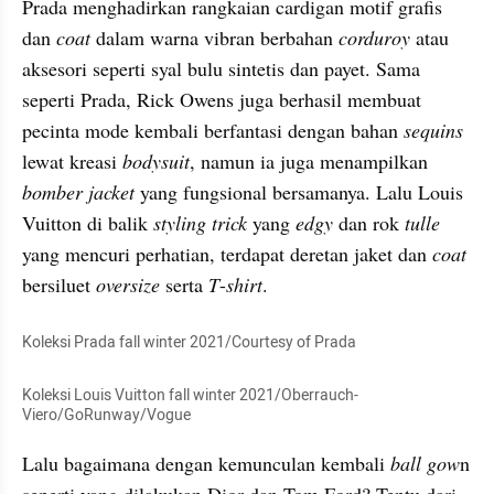
Prada menghadirkan rangkaian cardigan motif grafis 
dan 
coat 
dalam warna vibran berbahan 
corduroy 
atau 
aksesori seperti syal bulu sintetis dan payet. Sama 
seperti Prada, Rick Owens juga berhasil membuat 
pecinta mode kembali berfantasi dengan bahan 
sequins 
lewat kreasi 
bodysuit
, namun ia juga menampilkan 
bomber jacket 
yang fungsional bersamanya. Lalu Louis 
Vuitton di balik 
styling trick
 yang 
edgy 
dan rok 
tulle 
yang mencuri perhatian, terdapat deretan jaket dan 
coat 
bersiluet 
oversize 
serta
 T
-
shirt
.
Koleksi Prada fall winter 2021/Courtesy of Prada
Koleksi Louis Vuitton fall winter 2021/Oberrauch-
Viero/GoRunway/Vogue
Lalu bagaimana dengan kemunculan kembali 
ball gow
n 
seperti yang dilakukan Dior dan Tom Ford? Tentu dari 