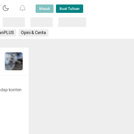
Masuk
Buat Tulisan
Loading
Loading
Lainnya
anPLUS
Opini & Cerita
adap konten