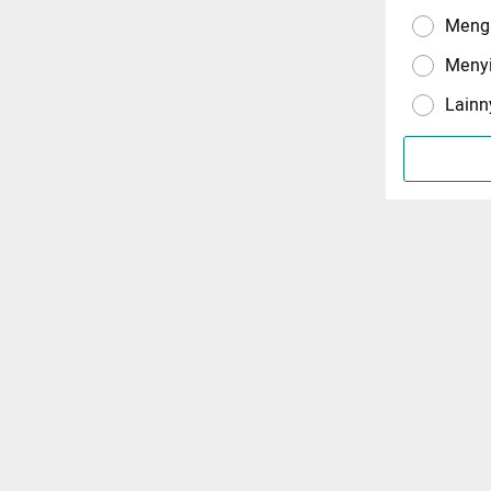
Menga
Meny
Lainn