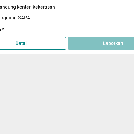
ndung konten kekerasan
inggung SARA
ya
Batal
Laporkan