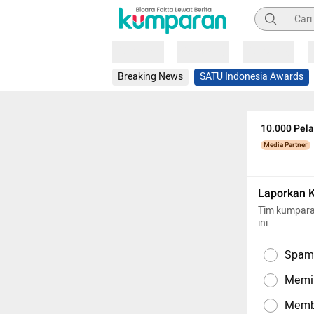
Pencarian
Loading
Loading
Loading
Breaking News
SATU Indonesia Awards
10.000 Pela
Media Partner
Laporkan 
Tim kumpara
ini.
Spam,
Memil
Memba