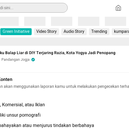
Loading
Loading
Loading
Loading
Loading
Green Initiative
Video Story
Audio Story
Trending
kumpar
ku Balap Liar di DIY Terjaring Razia, Kota Yogya Jadi Penopang
Pandangan Jogja
Konten
n akan menggunakan laporan kamu untuk melakukan pengecekan terh
 Komersial, atau Iklan
iki unsur pornografi
hayakan atau menjurus tindakan berbahaya