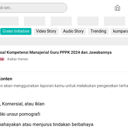
Loading
Loading
Loading
Loading
Loading
Green Initiative
Video Story
Audio Story
Trending
kumpar
Soal Kompetensi Manajerial Guru PPPK 2024 dan Jawabannya
Kabar Harian
una
Konten
n akan menggunakan laporan kamu untuk melakukan pengecekan terh
 Komersial, atau Iklan
iki unsur pornografi
hayakan atau menjurus tindakan berbahaya