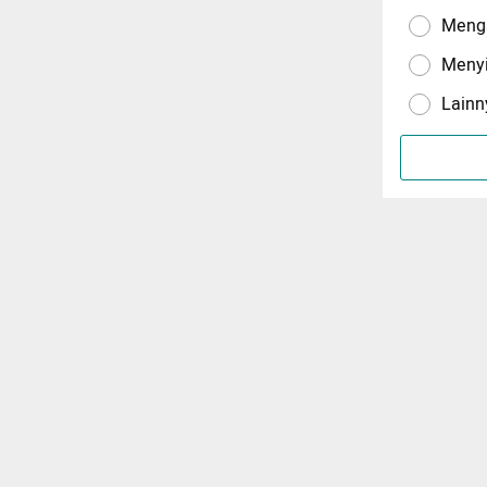
Menga
Meny
Lainn