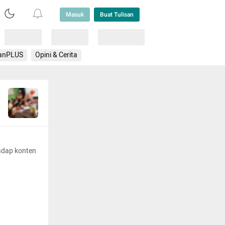
Masuk
Buat Tulisan
Loading
Loading
Lainnya
anPLUS
Opini & Cerita
adap konten