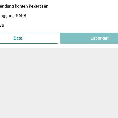
ndung konten kekerasan
inggung SARA
ya
Batal
Laporkan