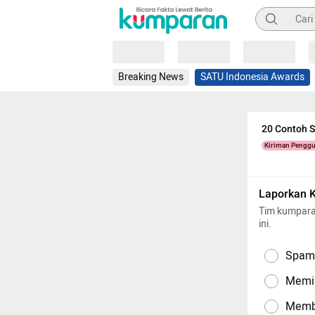
Pencarian
Loading
Loading
Loading
Breaking News
SATU Indonesia Awards
20 Contoh 
Kiriman Pengg
Laporkan 
Tim kumpara
ini.
Spam,
Memil
Memba