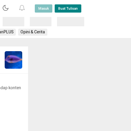
Masuk
Buat Tulisan
Loading
Loading
Lainnya
anPLUS
Opini & Cerita
adap konten