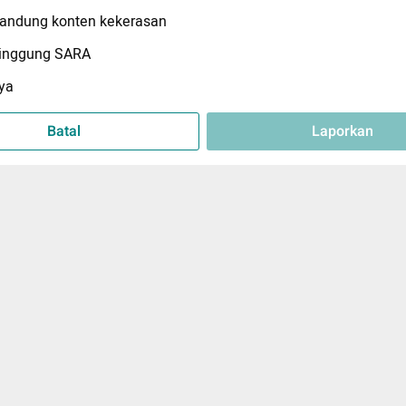
ndung konten kekerasan
inggung SARA
ya
Batal
Laporkan