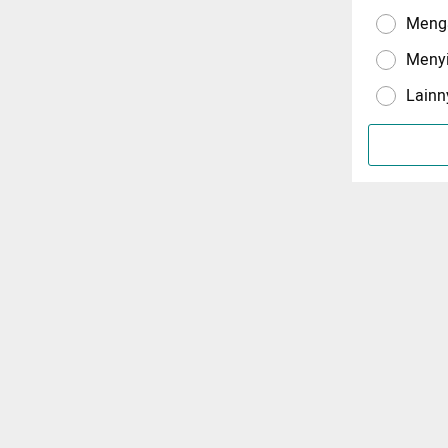
Menga
Meny
Lainn