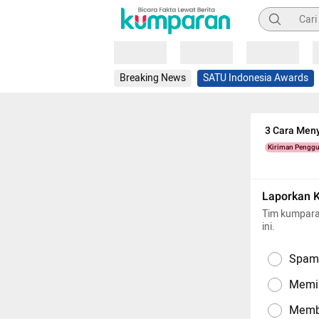
Pencarian
Loading
Loading
Loading
Breaking News
SATU Indonesia Awards
3 Cara Meny
Kiriman Pengg
Laporkan 
Tim kumpara
ini.
Spam,
Memil
Memba