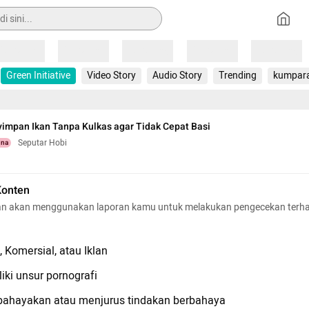
Loading
Loading
Loading
Loading
Loading
Green Initiative
Video Story
Audio Story
Trending
kumpar
impan Ikan Tanpa Kulkas agar Tidak Cepat Basi
Seputar Hobi
una
Konten
n akan menggunakan laporan kamu untuk melakukan pengecekan terh
 Komersial, atau Iklan
iki unsur pornografi
hayakan atau menjurus tindakan berbahaya