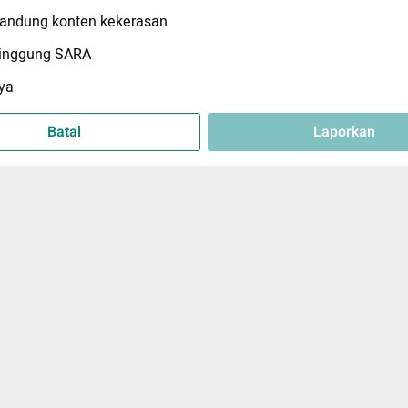
ndung konten kekerasan
inggung SARA
ya
Batal
Laporkan