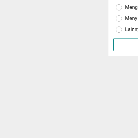
Menga
Meny
Lainn