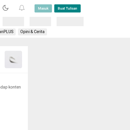
Masuk
Buat Tulisan
Loading
Loading
Lainnya
anPLUS
Opini & Cerita
adap konten