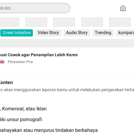
Loading
Loading
Loading
Loading
Loading
Green Initiative
Video Story
Audio Story
Trending
kumpar
Buat Cowok agar Penampilan Lebih Keren
Perawatan Pria
una
Konten
n akan menggunakan laporan kamu untuk melakukan pengecekan terh
 Komersial, atau Iklan
iki unsur pornografi
hayakan atau menjurus tindakan berbahaya