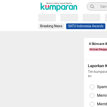
Pencarian
Loading
Loading
Loading
Breaking News
SATU Indonesia Awards
4 Skincare 
Kiriman Pengg
Laporkan 
Tim kumpara
ini.
Spam,
Memil
Memba