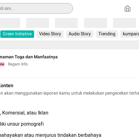
Loading
Loading
Loading
Loading
Loading
Green Initiative
Video Story
Audio Story
Trending
kumpar
anaman Toga dan Manfaatnya
Ragam Info
una
Konten
n akan menggunakan laporan kamu untuk melakukan pengecekan terh
 Komersial, atau Iklan
iki unsur pornografi
hayakan atau menjurus tindakan berbahaya