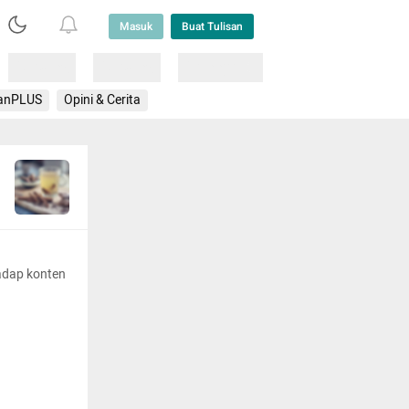
Masuk
Buat Tulisan
Loading
Loading
Lainnya
anPLUS
Opini & Cerita
adap konten