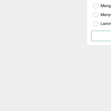
Menga
Meny
Lainn