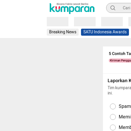
Pencarian
Loading
Loading
Loading
Breaking News
SATU Indonesia Awards
5 Contoh T
Kiriman Pengg
Laporkan 
Tim kumpara
ini.
Spam,
Memil
Memba