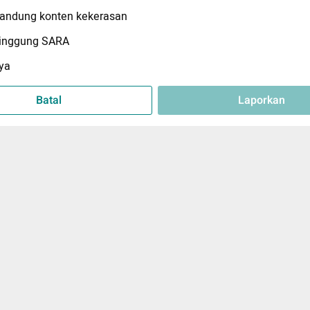
ndung konten kekerasan
inggung SARA
ya
Batal
Laporkan