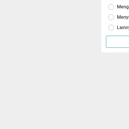
Menga
Meny
Lainn