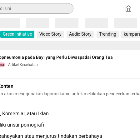
Loading
Loading
Loading
Loading
Loading
Green Initiative
Video Story
Audio Story
Trending
kumpar
kopneumonia pada Bayi yang Perlu Diwaspadai Orang Tua
Artikel Kesehatan
una
Konten
n akan menggunakan laporan kamu untuk melakukan pengecekan terh
 Komersial, atau Iklan
iki unsur pornografi
hayakan atau menjurus tindakan berbahaya