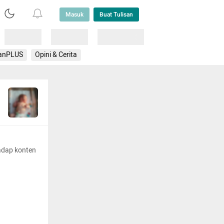
Masuk
Buat Tulisan
Loading
Loading
Lainnya
anPLUS
Opini & Cerita
adap konten