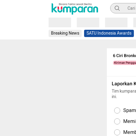
Pencarian
Loading
Loading
Loading
Breaking News
SATU Indonesia Awards
6 Ciri Bron
Kiriman Pengg
Laporkan 
Tim kumpara
ini.
Spam,
Memil
Memba