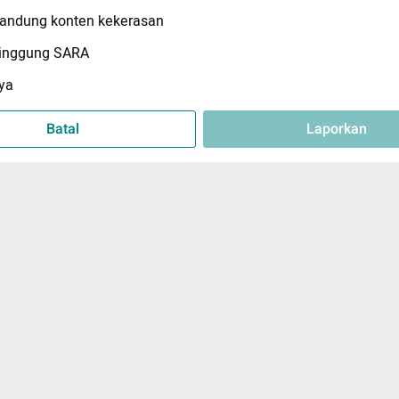
ndung konten kekerasan
inggung SARA
ya
Batal
Laporkan