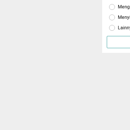
Menga
Meny
Lainn