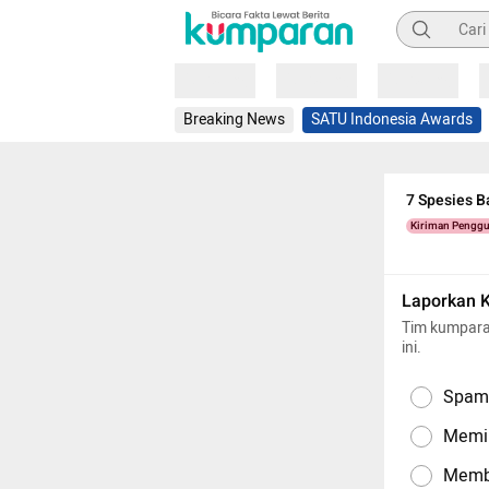
Pencarian
Loading
Loading
Loading
Breaking News
SATU Indonesia Awards
7 Spesies B
Kiriman Pengg
Laporkan 
Tim kumpara
ini.
Spam,
Memil
Memba