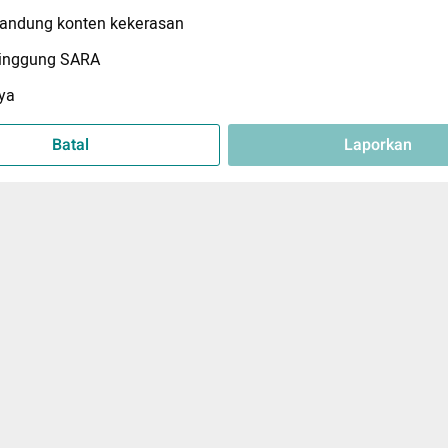
ndung konten kekerasan
inggung SARA
ya
Batal
Laporkan