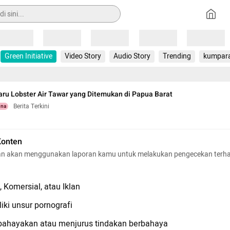
Loading
Loading
Loading
Loading
Loading
Green Initiative
Video Story
Audio Story
Trending
kumpar
aru Lobster Air Tawar yang Ditemukan di Papua Barat
Berita Terkini
una
Konten
n akan menggunakan laporan kamu untuk melakukan pengecekan terh
 Komersial, atau Iklan
iki unsur pornografi
hayakan atau menjurus tindakan berbahaya