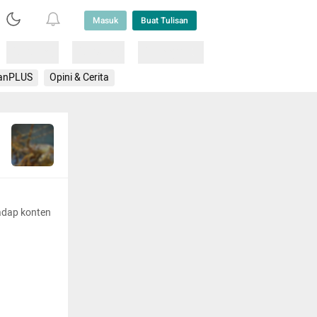
Masuk
Buat Tulisan
Loading
Loading
Lainnya
anPLUS
Opini & Cerita
adap konten