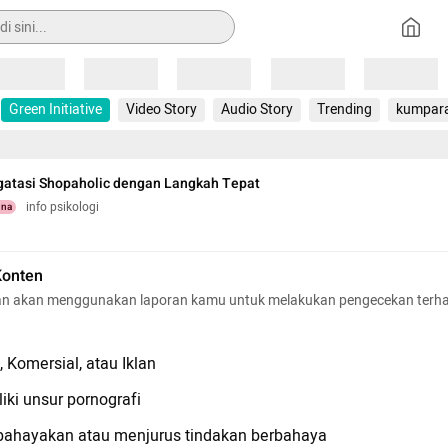
Loading
Loading
Loading
Loading
Loading
Green Initiative
Video Story
Audio Story
Trending
kumpar
gatasi Shopaholic dengan Langkah Tepat
info psikologi
una
Konten
n akan menggunakan laporan kamu untuk melakukan pengecekan terh
 Komersial, atau Iklan
iki unsur pornografi
hayakan atau menjurus tindakan berbahaya