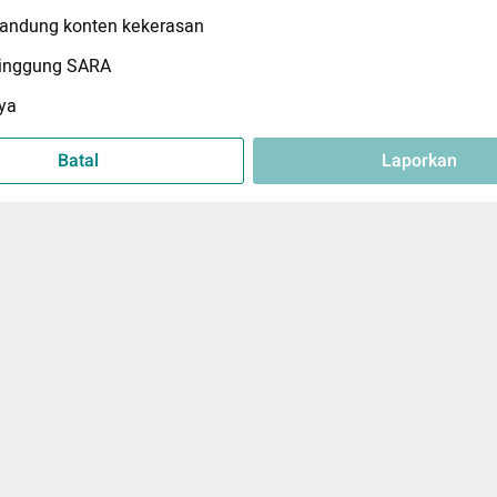
ndung konten kekerasan
inggung SARA
ya
Batal
Laporkan