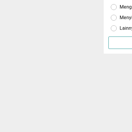
Menga
Meny
Lainn