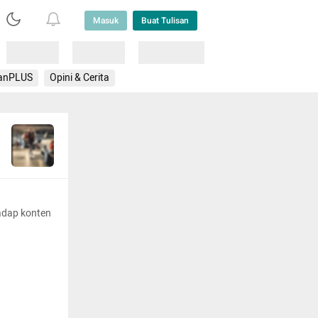
Masuk
Buat Tulisan
Loading
Loading
Lainnya
anPLUS
Opini & Cerita
adap konten