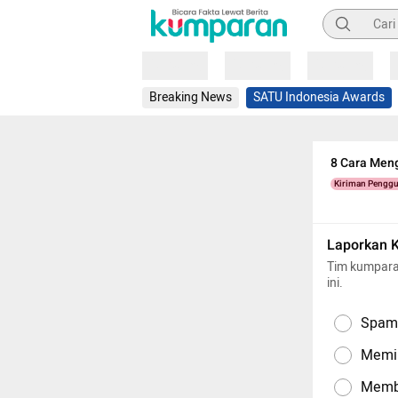
Pencarian
Loading
Loading
Loading
Breaking News
SATU Indonesia Awards
8 Cara Men
Kiriman Pengg
Laporkan 
Tim kumpara
ini.
Spam,
Memil
Memba