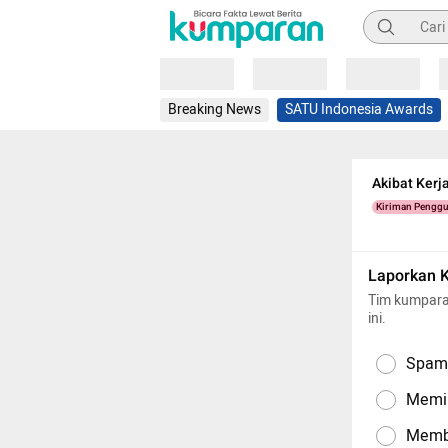
Pencarian
Loading
Loading
Loading
Breaking News
SATU Indonesia Awards
Akibat Kerj
Kiriman Pengg
Laporkan 
Tim kumpara
ini.
Spam,
Memil
Memba