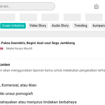
Loading
Loading
Loading
Loading
Loading
Green Initiative
Video Story
Audio Story
Trending
kumpar
a Paksa Daendels, Begini Asal-usul Sega Jamblang
Meyke Nasya Mauldi
una
Konten
n akan menggunakan laporan kamu untuk melakukan pengecekan terh
 Komersial, atau Iklan
iki unsur pornografi
hayakan atau menjurus tindakan berbahaya