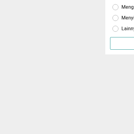
Menga
Meny
Lainn