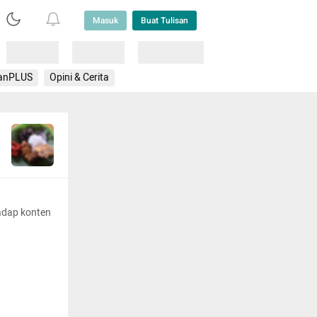
Masuk
Buat Tulisan
Loading
Loading
Lainnya
anPLUS
Opini & Cerita
adap konten