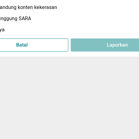
ndung konten kekerasan
inggung SARA
ya
Batal
Laporkan